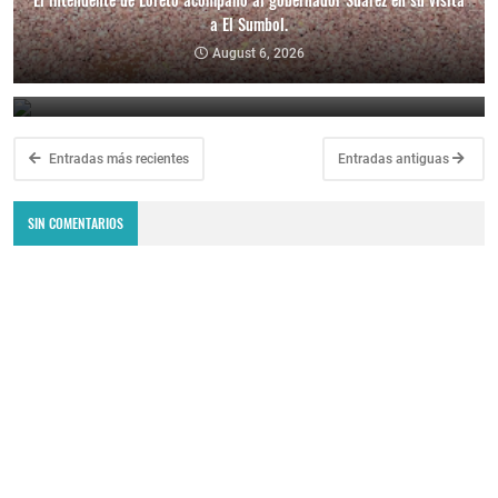
a El Sumbol.
Fiestas Patronales en Honor a Nuestra Señora de Las Libranzas.
August 6, 2026
August 5, 2026
Entradas más recientes
Entradas antiguas
SIN COMENTARIOS