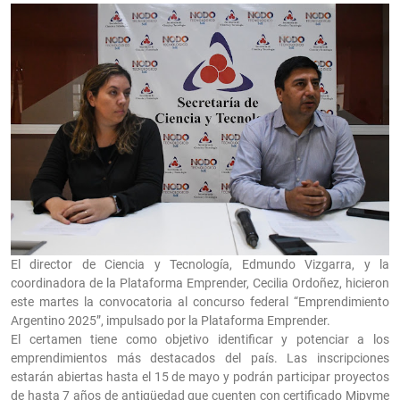
El director de Ciencia y Tecnología, Edmundo Vizgarra, y la
coordinadora de la Plataforma Emprender, Cecilia Ordoñez, hicieron
este martes la convocatoria al concurso federal “Emprendimiento
Argentino 2025”, impulsado por la Plataforma Emprender.
El certamen tiene como objetivo identificar y potenciar a los
emprendimientos más destacados del país. Las inscripciones
estarán abiertas hasta el 15 de mayo y podrán participar proyectos
de hasta 7 años de antigüedad que cuenten con certificado Mipyme