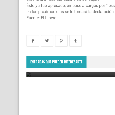
Éste ya fue apresado, en base a cargos por "lesi
en los próximos días se le tomará la declaración
Fuente: El Liberal
Tragedia en Salavina: un joven de 18 años murió
ahogado en el río Saladillo.
ENTRADAS QUE PUEDEN INTERESARTE
August 4, 2026