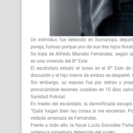
Un individuo fue detenido en Sumampa, depart
pareja, furioso porque uno de sus tres hijos llora
Se trata de Alfredo Marcelo Fernández, según l
en una vivienda del Bº Este.
El escándalo estalló el lunes en el Bº Este d
discusión y el hijo menor de ambos se despertó. R
Sin embargo, su esposo fue por detrás y prop
provocándole lesiones curables en 10 días salv
Sanidad Policial.
En medio del escándalo, la damnificada escapó
"Ojalá hagan bien las cosas si me encierran. P
vedada amenaza de Fernández.
Frente a todo ello, la fiscal Lucía González Far
ordene la inmediata detención del sujeto.