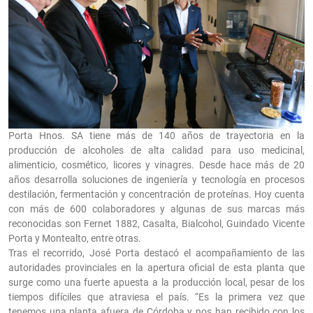
Porta Hnos. SA tiene más de 140 años de trayectoria en la
producción de alcoholes de alta calidad para uso medicinal,
alimenticio, cosmético, licores y vinagres. Desde hace más de 20
años desarrolla soluciones de ingeniería y tecnología en procesos
destilación, fermentación y concentración de proteínas. Hoy cuenta
con más de 600 colaboradores y algunas de sus marcas más
reconocidas son Fernet 1882, Casalta, Bialcohol, Guindado Vicente
Porta y Montealto, entre otras.
Tras el recorrido, José Porta destacó el acompañamiento de las
autoridades provinciales en la apertura oficial de esta planta que
surge como una fuerte apuesta a la producción local, pesar de los
tiempos difíciles que atraviesa el país. “Es la primera vez que
tenemos una planta afuera de Córdoba y nos han recibido con los