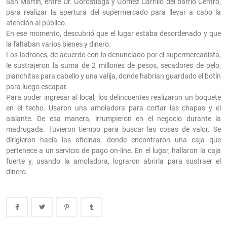
San Martín, entre Dr. Gorostiaga y Gómez Carrillo del barrio Centro,
para realizar la apertura del supermercado para llevar a cabo la
atención al público.
En ese momento, descubrió que el lugar estaba desordenado y que
la faltaban varios bienes y dinero.
Los ladrones, de acuerdo con lo denunciado por el supermercadista,
le sustrajeron la suma de 2 millones de pesos, secadores de pelo,
planchitas para cabello y una valija, donde habrían guardado el botín
para luego escapar.
Para poder ingresar al local, los delincuentes realizaron un boquete
en el techo. Usaron una amoladora para cortar las chapas y el
aislante. De esa manera, irrumpieron en el negocio durante la
madrugada. Tuvieron tiempo para buscar las cosas de valor. Se
dirigieron hacia las oficinas, donde encontraron una caja que
pertenece a un servicio de pago on-line. En el lugar, hallaron la caja
fuerte y, usando la amoladora, lograron abrirla para sustraer el
dinero.
Tragedia en Salavina: un joven de 18 años murió ahogado en el río