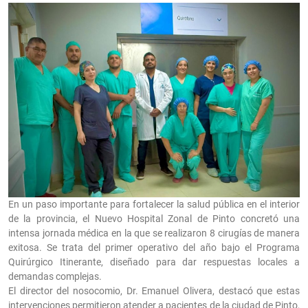
En un paso importante para fortalecer la salud pública en el interior
de la provincia, el Nuevo Hospital Zonal de Pinto concretó una
intensa jornada médica en la que se realizaron 8 cirugías de manera
exitosa. Se trata del primer operativo del año bajo el Programa
Quirúrgico Itinerante, diseñado para dar respuestas locales a
demandas complejas.
El director del nosocomio, Dr. Emanuel Olivera, destacó que estas
intervenciones permitieron atender a pacientes de la ciudad de Pinto,